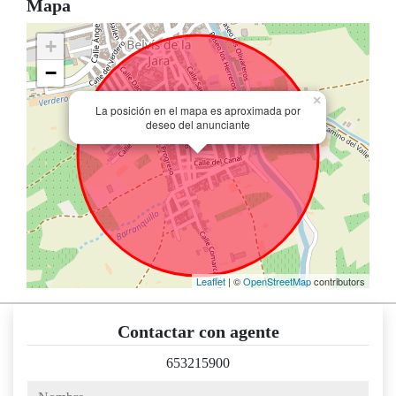
Mapa
+
−
×
La posición en el mapa es aproximada por
deseo del anunciante
Leaflet
| ©
OpenStreetMap
contributors
Contactar con agente
653215900
nombre