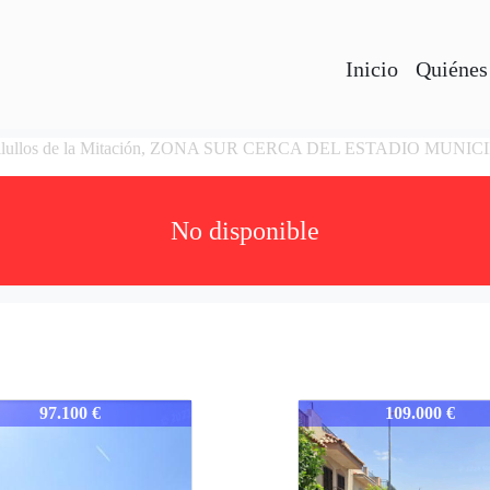
Inicio
Quiénes
 Bollullos de la Mitación, ZONA SUR CERCA DEL ESTADIO MUN
No disponible
SEVBOLLDESP
923-SEVBOLLDESP
97.100 €
109.000 €