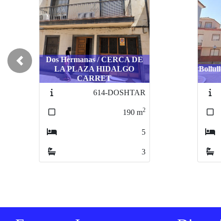
Dos Hermanas / CERCA DE
Previous
LA PLAZA HIDALGO
Bollul
CARRET
614-DOSHTAR
2
190
m
5
3