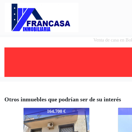
Venta de casa en
Otros inmuebles que podrían ser de su interés
923-SEVBOLLDESP
923-
164.700 €