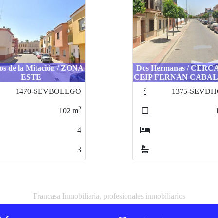
los de la Mitación / ZONA
Dos Hermanas / CERC
ESTE
CEIP FERNÁN CABA
1470-SEVBOLLGO
1375-SEVD
2
102
m
4
3
Francasa Inmobiliaria, profesionales inmobiliarios