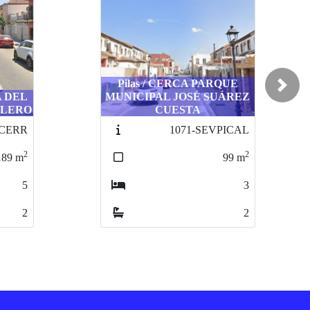
Pilas / CERCA PARQUE
Next
A DEL
MUNICIPAL JOSÉ SUÁREZ
LLERO
CUESTA
HCERR
1071-SEVPICAL
2
2
189
m
99
m
5
3
2
2