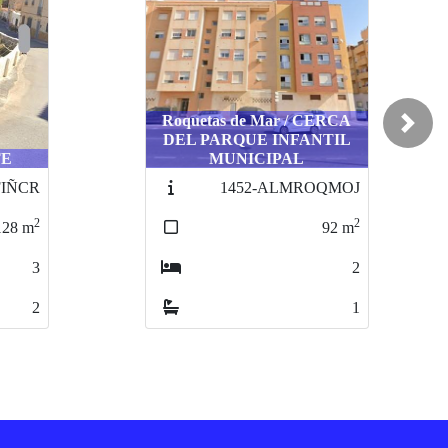
Roquetas de Mar / CERCA
Next
DEL PARQUE INFANTIL
TE
MUNICIPAL
FIÑCR
1452-ALMROQMOJ
2
2
128
m
92
m
3
2
2
1