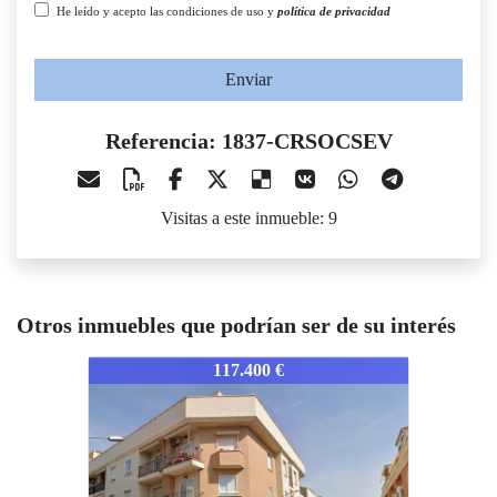
He leído y acepto las condiciones de uso y
política de privacidad
Enviar
Referencia: 1837-CRSOCSEV
Visitas a este inmueble: 9
Otros inmuebles que podrían ser de su interés
837-CRSOCSEV
1837-CRSOCSEV
1837-C
117.400 €
82.700 €