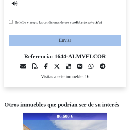
He leído y acepto las condiciones de uso y
política de privacidad
Enviar
Referencia: 1644-ALMVELCOR
Visitas a este inmueble: 16
Otros inmuebles que podrían ser de su interés
1644-ALMVELCOR
1644-ALMVELCOR
1644-
86.600 €
71.700 €