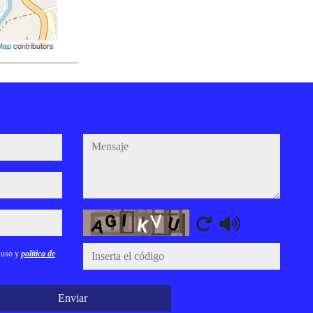
Map
contributors
mensaje
Captcha
e uso y
política de
Enviar