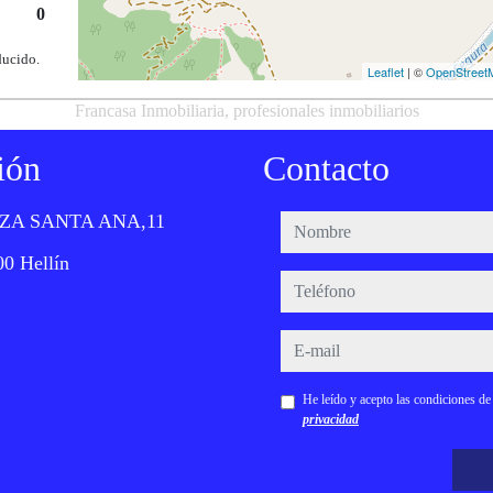
0
ducido.
Leaflet
| ©
OpenStreet
Francasa Inmobiliaria, profesionales inmobiliarios
ión
Contacto
ZA SANTA ANA,11
nombre
0 Hellín
teléfono
e-mail
He leído y acepto las condiciones d
privacidad