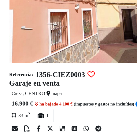
1356-CIEZ0003
Referencia:
Garaje en venta
Cieza, CENTRO
mapa
16.900 €
ha bajado 4.100 €
(impuestos y gastos no incluídos)
2
33 m
1