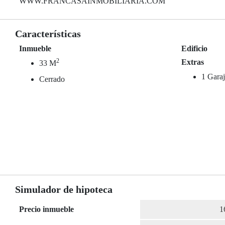
WWW.FRANCASAINMOBILIARIA.COM
Características
Inmueble
Edificio
2
Extras
33 M
1 Garaj
Cerrado
Simulador de hipoteca
Precio inmueble