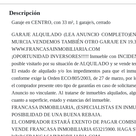
Descripción
Garaje en CENTRO, con 33 m², 1 garaje/s, cerrado
GARAJE ALQUILADO (LEA ANUNCIO COMPLETO)EN
MURCIA.VENDEMOS TAMBIÉN OTRO GARAJE EN 19.30
WWW.FRANCASAINMOBILIARIA.COM
¡OPORTUNIDAD INVERSORES!!!!! Inmueble con INCIDENCIA q
posible visitarlo por su situación de ALQUILADO y se vende ten
El estado de alquilado y/o los impedimentos para que el inmue
conforme exige la Orden ECO/805/2003, de 27 de marzo, por lo q
el comprador presente otro tipo de garantías en caso de solicitars
Anuncio no vinculante. Al tratarse de inmuebles alquilados, al
cuanto a superficie, estado y estancias del inmueble.
FRANCASA INMOBILIARIA, (ESPECIALISTAS EN INM
POSIBILIDAD DE UNA BUENA REBAJA.
EL COMPRADOR ESTARÁ EXENTO DE PAGAR COMISI
VENDE FRANCASA INMOBILIARIA 653215900. HAGA S