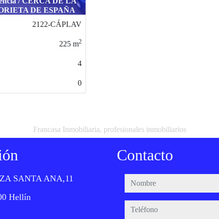
LÍGONO INDUSTRIAL
LAS ARENAS
1525-CÁCMALPCÁC
2
842
m
2
0
Francasa Inmobiliaria, profesionales inmobiliarios
ión
Contacto
ZA SANTA ANA,11
nombre
0 Hellín
teléfono