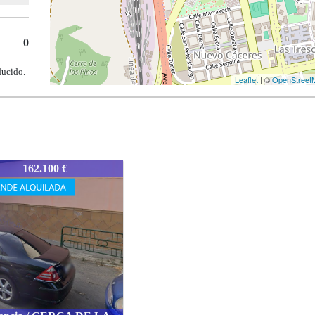
0
ducido.
Leaflet
| ©
OpenStreet
1-CÁCALEM
167.000 €
Malpartida de Cáceres /