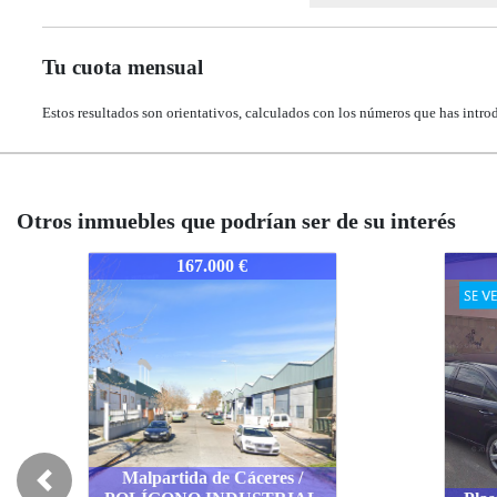
Tu cuota mensual
Estos resultados son orientativos, calculados con los números que has intro
Otros inmuebles que podrían ser de su interés
1911-CÁCALEM
1911-CÁCALEM
191
162.100 €
162.100 €
Previous