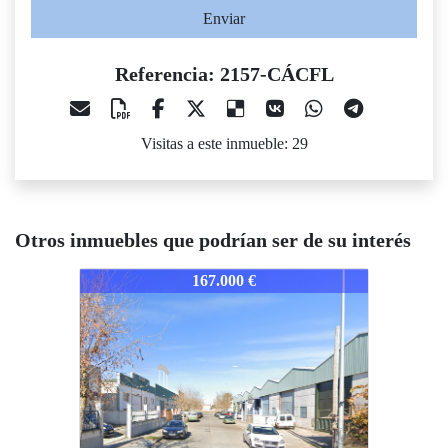
Enviar
Referencia: 2157-CÁCFL
Visitas a este inmueble: 29
Otros inmuebles que podrían ser de su interés
157-CÁCFL
2157-CÁCFL
2157-C
167.000 €
162.100 €