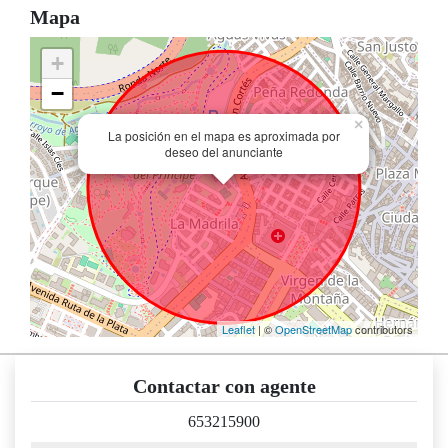
Mapa
+
−
×
La posición en el mapa es aproximada por
deseo del anunciante
Leaflet
| ©
OpenStreetMap
contributors
Contactar con agente
653215900