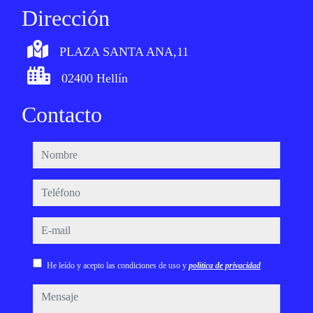
Dirección
PLAZA SANTA ANA,11
02400 Hellín
Contacto
nombre
teléfono
e-mail
He leído y acepto las condiciones de uso y
política de privacidad
mensaje