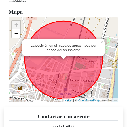
introducido.
Mapa
+
−
×
La posición en el mapa es aproximada por
deseo del anunciante
Leaflet
| ©
OpenStreetMap
contributors
Contactar con agente
653215900