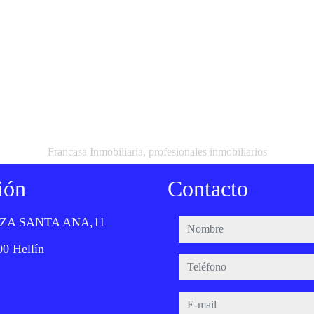
Francasa Inmobiliaria, profesionales inmobiliarios
ión
Contacto
ZA SANTA ANA,11
nombre
0 Hellín
teléfono
e-mail