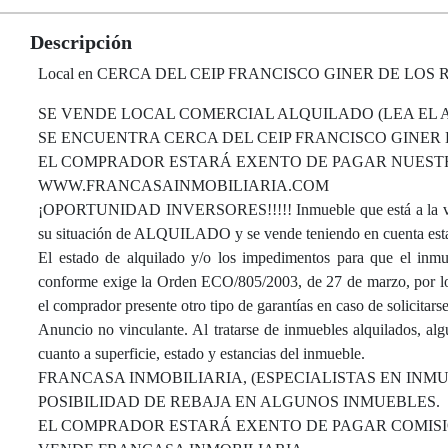
Descripción
Local en CERCA DEL CEIP FRANCISCO GINER DE LOS RÍOS, c
SE VENDE LOCAL COMERCIAL ALQUILADO (LEA EL A
SE ENCUENTRA CERCA DEL CEIP FRANCISCO GINER D
EL COMPRADOR ESTARÁ EXENTO DE PAGAR NUESTRO
WWW.FRANCASAINMOBILIARIA.COM
¡OPORTUNIDAD INVERSORES!!!!! Inmueble que está a la venta
su situación de ALQUILADO y se vende teniendo en cuenta esta
El estado de alquilado y/o los impedimentos para que el inmue
conforme exige la Orden ECO/805/2003, de 27 de marzo, por lo q
el comprador presente otro tipo de garantías en caso de solicitars
Anuncio no vinculante. Al tratarse de inmuebles alquilados, al
cuanto a superficie, estado y estancias del inmueble.
FRANCASA INMOBILIARIA, (ESPECIALISTAS EN INM
POSIBILIDAD DE REBAJA EN ALGUNOS INMUEBLES.
EL COMPRADOR ESTARÁ EXENTO DE PAGAR COMISI