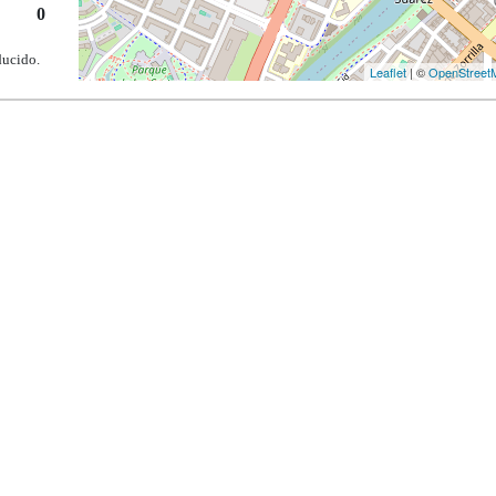
0
ducido.
Leaflet
| ©
OpenStreet