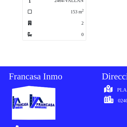
2464-VALLAN
2
153
m
2
0
Francasa Inmo
Direcc
PLA
0240