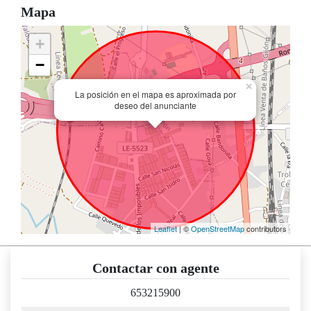
Mapa
+
−
×
La posición en el mapa es aproximada por
deseo del anunciante
Leaflet
| ©
OpenStreetMap
contributors
Contactar con agente
653215900