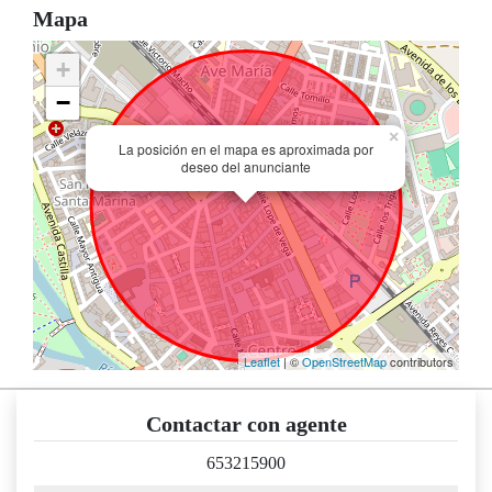
Mapa
+
−
×
La posición en el mapa es aproximada por
deseo del anunciante
Leaflet
| ©
OpenStreetMap
contributors
Contactar con agente
653215900