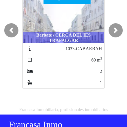
Previous
Next
Barbate / CERCA DEL IES
TRAFALGAR
1033-CABARBAH
2
69
m
2
1
Francasa Inmobiliaria, profesionales inmobiliarios
Francasa Inmo