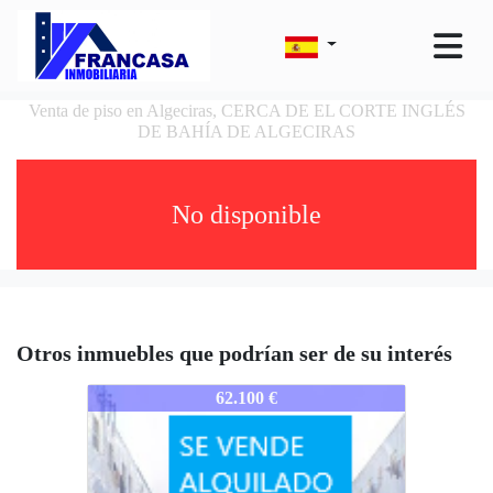
Venta de piso en Algeciras, CERCA DE EL CORTE INGLÉS
DE BAHÍA DE ALGECIRAS
No disponible
Otros inmuebles que podrían ser de su interés
2180-CÁALGJA
62.100 €