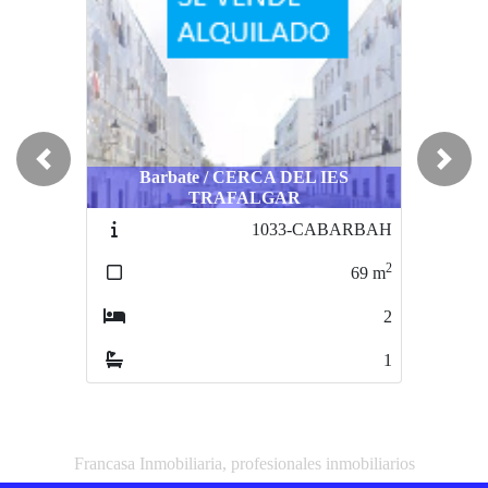
Previous
Next
Barbate / CERCA DEL IES
El Puerto de Santa María / CERCA DEL
El Puerto
TRAFALGAR
IES JOSE LUIS TEJADA
IE
1033-CABARBAH
1379-PUERBO
2
2
69
m
68
m
2
3
1
1
Francasa Inmobiliaria, profesionales inmobiliarios