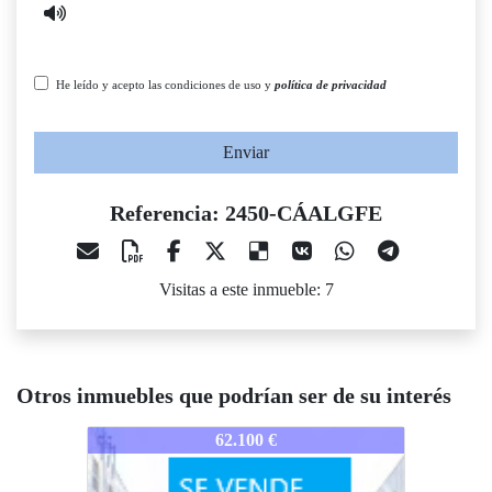
He leído y acepto las condiciones de uso y
política de privacidad
Enviar
Referencia: 2450-CÁALGFE
Visitas a este inmueble: 7
Otros inmuebles que podrían ser de su interés
450-CÁALGFE
2450-CÁALGFE
2450-C
62.100 €
59.200 €