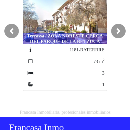
Previous
Next
Terrassa / ZONA NORESTE CERCA
DEL PARQUE DE LA BETZUCA
1181-BATERRRE
2
73
m
3
1
Francasa Inmobiliaria, profesionales inmobiliarios
Francasa Inmo