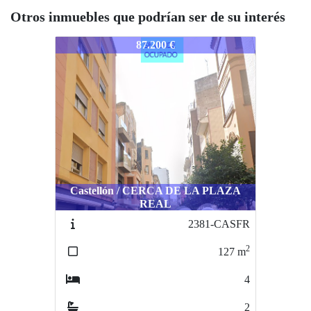
Otros inmuebles que podrían ser de su interés
1335-CASTBURRFA
87.200 €
Castellón / CERCA DE LA PLAZA
REAL
2381-CASFR
2
127
m
4
2