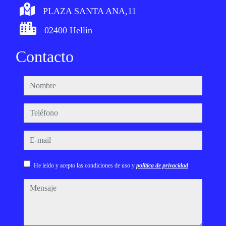
PLAZA SANTA ANA,11
02400 Hellín
Contacto
nombre
teléfono
e-mail
He leído y acepto las condiciones de uso y
política de privacidad
mensaje