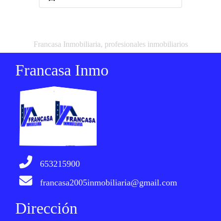
Francasa Inmobiliaria, profesionales inmobiliarios
Francasa Inmo
653215900
francasa2005inmobiliaria@gmail.com
Dirección