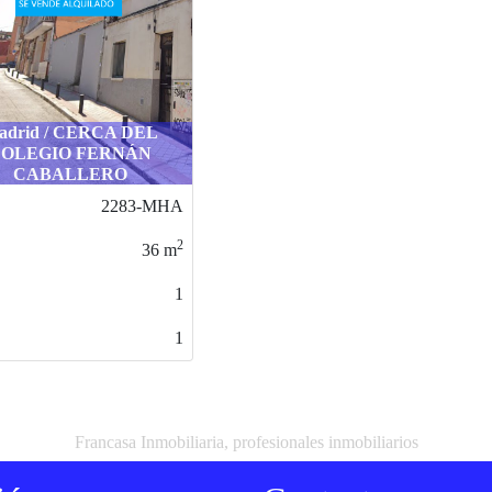
adrid / CERCA DEL
OLEGIO FERNÁN
CABALLERO
2283-MHA
2
36
m
1
1
Francasa Inmobiliaria, profesionales inmobiliarios