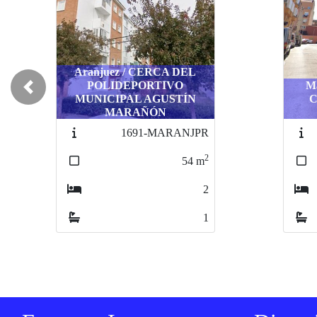
Aranjuez / CERCA DEL
POLIDEPORTIVO
M
Previous
MUNICIPAL AGUSTÍN
C
MARAÑÓN
1691-MARANJPR
2
54
m
2
1