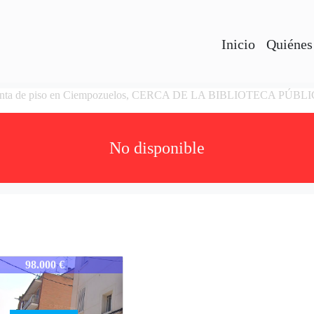
Inicio
Quiénes
nta de piso en Ciempozuelos, CERCA DE LA BIBLIOTECA PÚBL
No disponible
-MCIEMFR
98.000 €