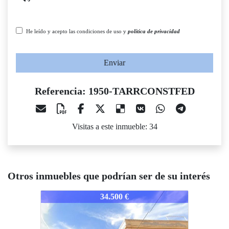
He leído y acepto las condiciones de uso y
política de privacidad
Enviar
Referencia: 1950-TARRCONSTFED
Visitas a este inmueble: 34
Otros inmuebles que podrían ser de su interés
950-TARRCONSTFED
1950-TARRCONSTFED
1950-T
34.500 €
41.300 €