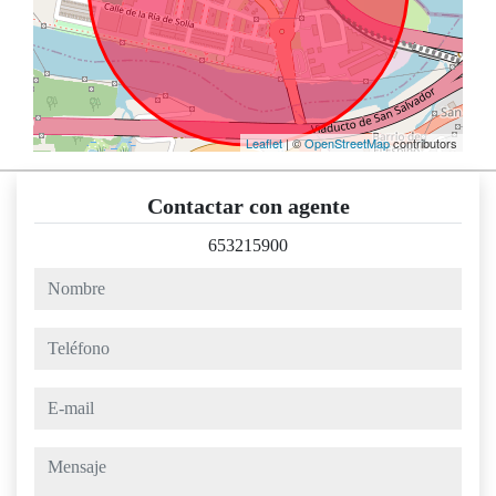
Leaflet
| ©
OpenStreetMap
contributors
Contactar con agente
653215900
nombre
teléfono
e-mail
mensaje