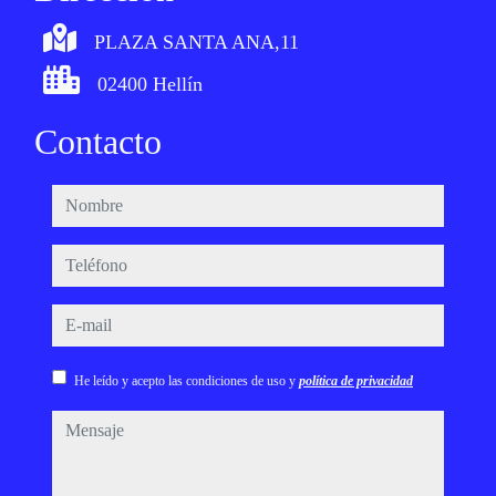
PLAZA SANTA ANA,11
02400 Hellín
Contacto
nombre
teléfono
e-mail
He leído y acepto las condiciones de uso y
política de privacidad
mensaje