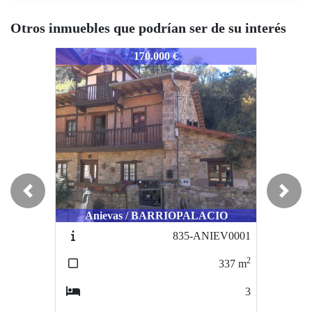
Otros inmuebles que podrían ser de su interés
95-CANTASTRIA
995-CANTASTRIA
995-CA
170.000 €
194.400 €
Previous
Next
Anievas / BARRIOPALACIO
Santander / ALBERICIA
Sa
835-ANIEV0001
845-SANTAN0001
2
2
337
m
86
m
3
3