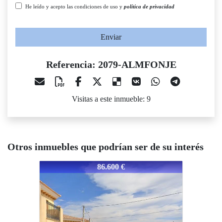
He leído y acepto las condiciones de uso y
política de privacidad
Enviar
Referencia: 2079-ALMFONJE
Visitas a este inmueble: 9
Otros inmuebles que podrían ser de su interés
2079-ALMFONJE
2079-ALMFONJE
2079-A
86.600 €
71.700 €