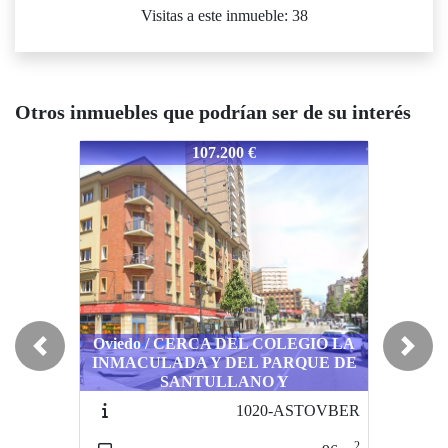
Visitas a este inmueble: 38
Otros inmuebles que podrían ser de su interés
711-ASTGIJED
1711-ASTGIJED
1711-AS
107.200 €
103.800 €
Oviedo / CERCA DEL COLEGIO LA
Previous
Next
INMACULADA Y DEL PARQUE DE
Siero / CERCA DE LA CASA DE LA
Siero /
SANTULLANO Y
CULTURA DE LA POLA DE SIERO
CULTUR
1020-ASTOVBER
1607-ASTPOLSIEBE
2
2