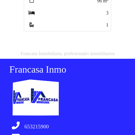
96
m
78
m
3
2
1
1
Francasa Inmobiliaria, profesionales inmobiliarios
Francasa Inmo
653215900