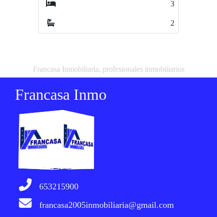
3
3
2
2
Francasa Inmobiliaria, profesionales inmobiliarios
Francasa Inmo
653215900
francasa2005inmobiliaria@gmail.com