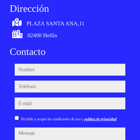
Dirección
PLAZA SANTA ANA,11
02400 Hellín
Contacto
nombre
teléfono
e-mail
He leído y acepto las condiciones de uso y
política de privacidad
mensaje