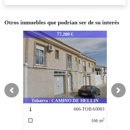
Otros inmuebles que podrían ser de su interés
59-HEPI0011
759-HEPI0011
759-HEPI
77.200 €
94.500 €
Previous
Next
Tobarra / CAMINO DE HELLIN
Alcadozo / CENTRO
A
666-TOBA0003
325-ALCADOZO0001
2
2
166
m
139
m