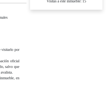
Visitas a este inmueble: 15
males
isitarlo por
ación oficial
do, salvo que
avalista.
 inmueble, en