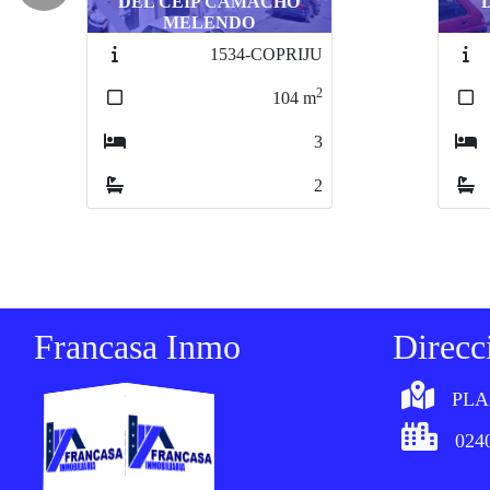
DE LA PLAZA LOS
NARANJOS
Có
2329-CÓRALMHI
2
90
m
3
1
Francasa Inmo
Direcc
PLA
0240