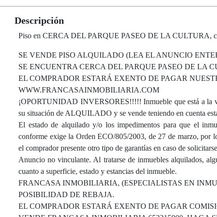
Descripción
Piso en CERCA DEL PARQUE PASEO DE LA CULTURA, con 105 m²
SE VENDE PISO ALQUILADO (LEA EL ANUNCIO ENTER
SE ENCUENTRA CERCA DEL PARQUE PASEO DE LA C
EL COMPRADOR ESTARÁ EXENTO DE PAGAR NUESTRO
WWW.FRANCASAINMOBILIARIA.COM
¡OPORTUNIDAD INVERSORES!!!!! Inmueble que está a la venta
su situación de ALQUILADO y se vende teniendo en cuenta esta
El estado de alquilado y/o los impedimentos para que el inmue
conforme exige la Orden ECO/805/2003, de 27 de marzo, por lo q
el comprador presente otro tipo de garantías en caso de solicitars
Anuncio no vinculante. Al tratarse de inmuebles alquilados, al
cuanto a superficie, estado y estancias del inmueble.
FRANCASA INMOBILIARIA, (ESPECIALISTAS EN INM
POSIBILIDAD DE REBAJA.
EL COMPRADOR ESTARÁ EXENTO DE PAGAR COMISI