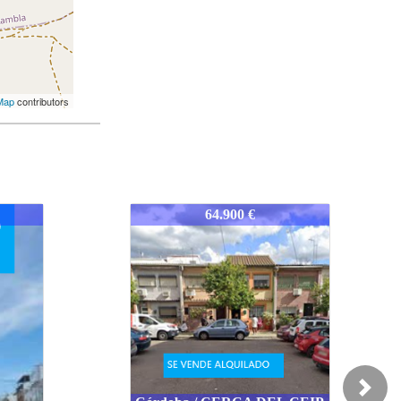
Map
contributors
1533-CORAMCARR
57.400 €
Next