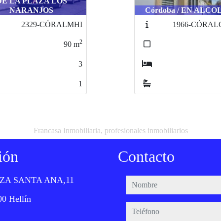
Córdoba / CERCA DEL
rdoba / EN ALCOLEA
ANDALUCÍA
1966-CÓRALCCAB
2275-
2
63
m
1
1
Francasa Inmobiliaria, profesionales inmobiliarios
ión
Contacto
ZA SANTA ANA,11
nombre
0 Hellín
teléfono