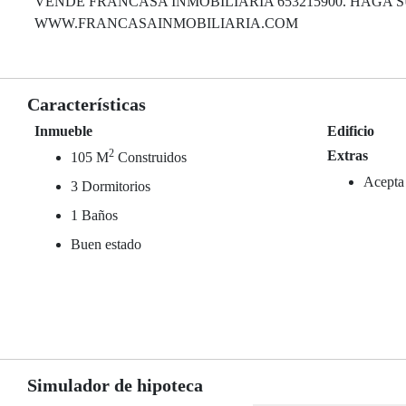
VENDE FRANCASA INMOBILIARIA 653215900. HAGA S
WWW.FRANCASAINMOBILIARIA.COM
Características
Inmueble
Edificio
2
Extras
105 M
Construidos
Acepta
3 Dormitorios
1 Baños
Buen estado
Simulador de hipoteca