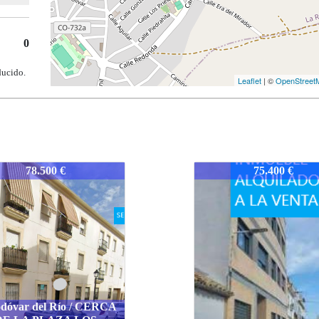
0
ducido.
Leaflet
| ©
OpenStreet
3-CORAMCARR
1533-CORAMCARR
75.400 €
64.900 €