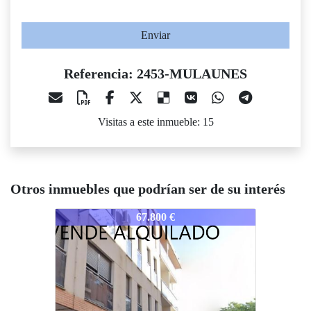
Enviar
Referencia: 2453-MULAUNES
Visitas a este inmueble: 15
Otros inmuebles que podrían ser de su interés
2453-MULAUNES
2453-MULAUNES
2453-
67.800 €
41.800 €