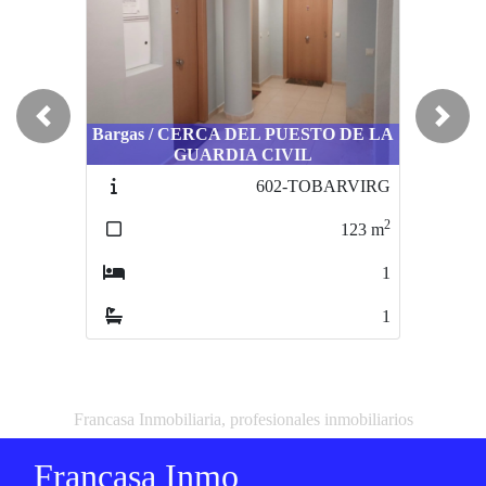
Previous
Next
Bargas / CERCA DEL PUESTO DE LA
GUARDIA CIVIL
602-TOBARVIRG
2
123
m
1
1
Francasa Inmobiliaria, profesionales inmobiliarios
Francasa Inmo