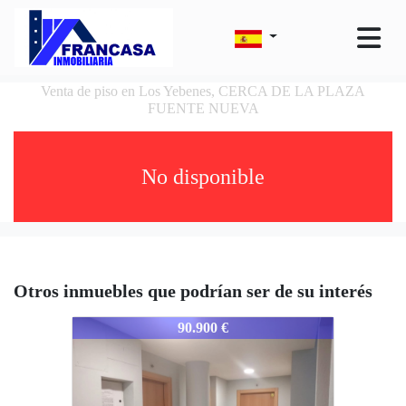
Venta de piso en Los Yebenes, CERCA DE LA PLAZA
FUENTE NUEVA
No disponible
Otros inmuebles que podrían ser de su interés
1896-TOYÉBVIR
90.900 €