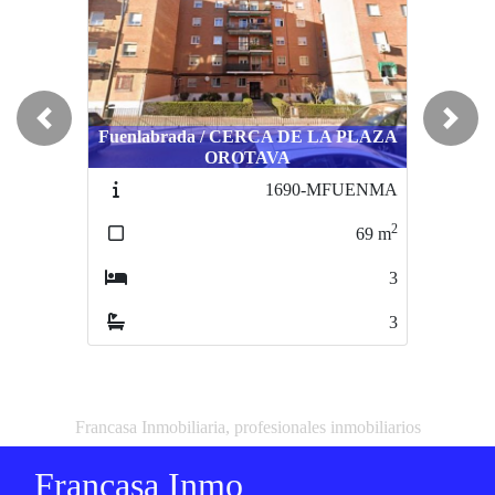
Previous
Next
Fuenlabrada / CERCA DE LA PLAZA
OROTAVA
1690-MFUENMA
2
69
m
3
3
Francasa Inmobiliaria, profesionales inmobiliarios
Francasa Inmo