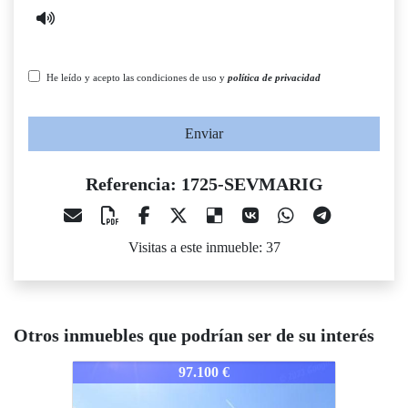
He leído y acepto las condiciones de uso y
política de privacidad
Enviar
Referencia: 1725-SEVMARIG
Visitas a este inmueble: 37
Otros inmuebles que podrían ser de su interés
725-SEVMARIG
1725-SEVMARIG
1725-S
97.100 €
71.300 €