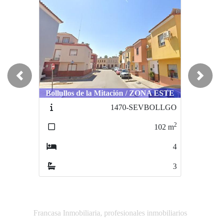
Previous
Next
Coria del Río / CERCA DEL IES
Coria
Bollullos de la Mitación / ZONA ESTE
RODRIGO CARO
1470-SEVBOLLGO
1264-SEVCORBAT
2
2
102
m
74
m
4
2
3
1
Francasa Inmobiliaria, profesionales inmobiliarios