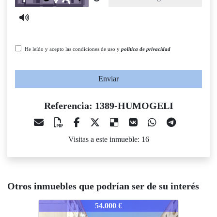
He leído y acepto las condiciones de uso y
política de privacidad
Enviar
Referencia: 1389-HUMOGELI
Visitas a este inmueble: 16
Otros inmuebles que podrían ser de su interés
389-HUMOGELI
1389-HUMOGELI
1389-H
54.000 €
80.700 €