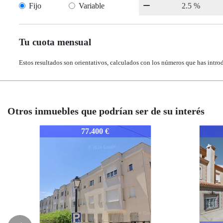
Fijo
Variable
Tu cuota mensual
Estos resultados son orientativos, calculados con los números que has intro
Otros inmuebles que podrían ser de su interés
1635-CUTARJE
1635-CUTARJE
1635
1635
107.200 €
107.200 €