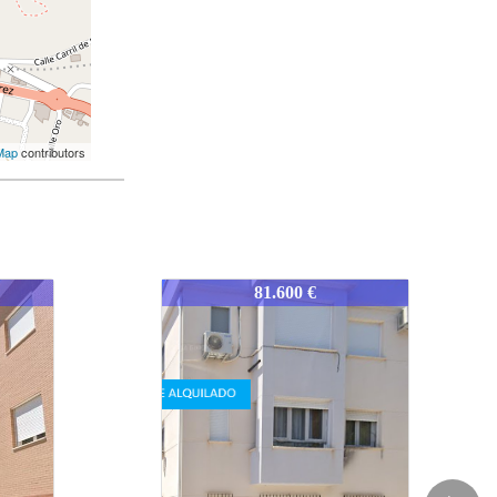
Map
contributors
1635-CUTARJE
77.400 €