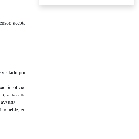
sor, acepta
isitarlo por
ación oficial
do, salvo que
avalista.
 inmueble, en