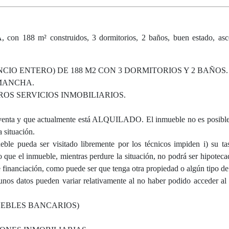
 m² construidos, 3 dormitorios, 2 baños, buen estado, ascen
IO ENTERO) DE 188 M2 CON 3 DORMITORIOS Y 2 BAÑOS.
 MANCHA.
S SERVICIOS INMOBILIARIOS.
 y que actualmente está ALQUILADO. El inmueble no es posible v
 situación.
ble pueda ser visitado libremente por los técnicos impiden i) su tas
ue el inmueble, mientras perdure la situación, no podrá ser hipoteca
e financiación, como puede ser que tenga otra propiedad o algún tipo de 
gunos datos pueden variar relativamente al no haber podido acceder al
UEBLES BANCARIOS)