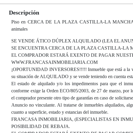
Descripción
Piso en CERCA DE LA PLAZA CASTILLA-LA MANCHA, con 188
animales
SE VENDE ÁTICO DÚPLEX ALQUILADO (LEA EL ANUNC
SE ENCUENTRA CERCA DE LA PLAZA CASTILLA-LA
EL COMPRADOR ESTARÁ EXENTO DE PAGAR NUESTRO
WWW.FRANCASAINMOBILIARIA.COM
¡OPORTUNIDAD INVERSORES!!!!! Inmueble que está a la venta
su situación de ALQUILADO y se vende teniendo en cuenta esta
El estado de alquilado y/o los impedimentos para que el inmue
conforme exige la Orden ECO/805/2003, de 27 de marzo, por lo q
el comprador presente otro tipo de garantías en caso de solicitars
Anuncio no vinculante. Al tratarse de inmuebles alquilados, al
cuanto a superficie, estado y estancias del inmueble.
FRANCASA INMOBILIARIA, (ESPECIALISTAS EN INM
POSIBILIDAD DE REBAJA.