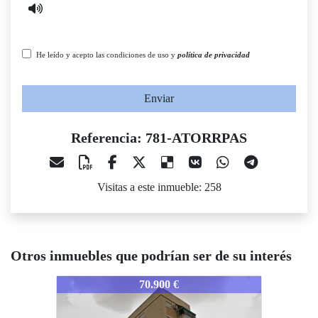
He leído y acepto las condiciones de uso y
política de privacidad
Enviar
Referencia: 781-ATORRPAS
Visitas a este inmueble: 258
Otros inmuebles que podrían ser de su interés
81-ATORRPAS
781-ATORRPAS
781-AT
70.900 €
61.400 €