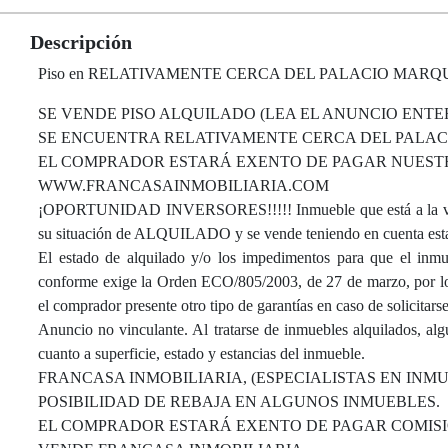
Descripción
Piso en RELATIVAMENTE CERCA DEL PALACIO MARQUESES DE
SE VENDE PISO ALQUILADO (LEA EL ANUNCIO ENTER
SE ENCUENTRA RELATIVAMENTE CERCA DEL PALAC
EL COMPRADOR ESTARÁ EXENTO DE PAGAR NUESTRO
WWW.FRANCASAINMOBILIARIA.COM
¡OPORTUNIDAD INVERSORES!!!!! Inmueble que está a la venta
su situación de ALQUILADO y se vende teniendo en cuenta esta
El estado de alquilado y/o los impedimentos para que el inmue
conforme exige la Orden ECO/805/2003, de 27 de marzo, por lo q
el comprador presente otro tipo de garantías en caso de solicitars
Anuncio no vinculante. Al tratarse de inmuebles alquilados, al
cuanto a superficie, estado y estancias del inmueble.
FRANCASA INMOBILIARIA, (ESPECIALISTAS EN INM
POSIBILIDAD DE REBAJA EN ALGUNOS INMUEBLES.
EL COMPRADOR ESTARÁ EXENTO DE PAGAR COMISI