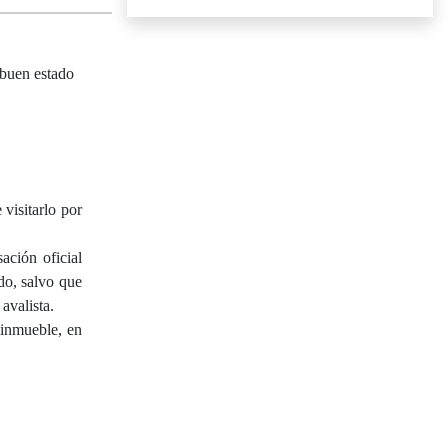
uen estado
isitarlo por
ación oficial
do, salvo que
avalista.
 inmueble, en