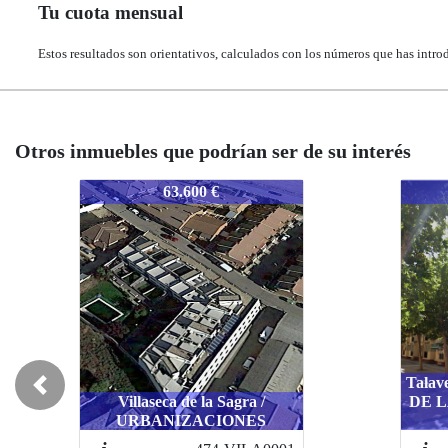
Tu cuota mensual
Estos resultados son orientativos, calculados con los números que has intro
Otros inmuebles que podrían ser de su interés
2216-TOVETA
2216-TOVETA
59.700 €
59.700 €
Talavera de la Reina / CERCA
Talavera de la Reina / CERCA
Previous
 /
DE LA ESCUELA DE ARTE
DE LA ESCUELA DE ARTE
ES
DE TALAVERA
DE TALAVERA