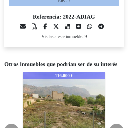
Enviar
Referencia: 2022-ADIAG
Visitas a este inmueble: 9
Otros inmuebles que podrían ser de su interés
2022-ADIAG
2022-ADIAG
2
116.000 €
183.800 €