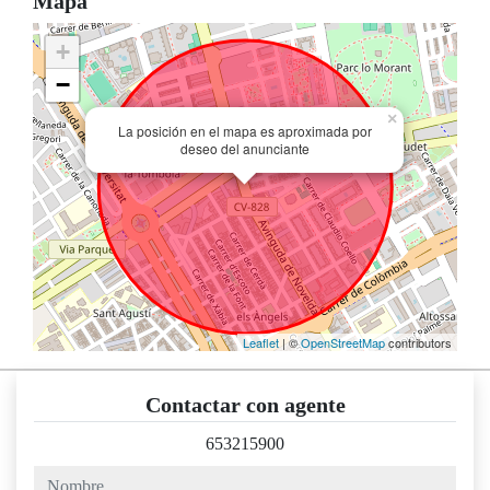
Mapa
+
−
×
La posición en el mapa es aproximada por
deseo del anunciante
Leaflet
| ©
OpenStreetMap
contributors
Contactar con agente
653215900
nombre