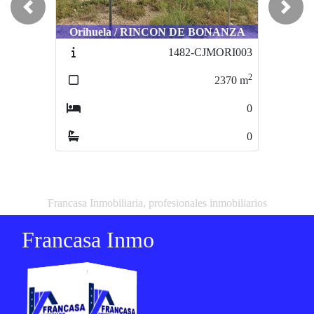
Previous
Next
Orihuela / RINCON DE BONANZA
Mutxamel / EN MOLÍ NOU
1482-CJMORI003
2395-AMUJU
2
2
2370
m
5000
m
0
0
0
0
Francasa Inmobiliaria, profesionales inmobiliarios
Francasa Inmo