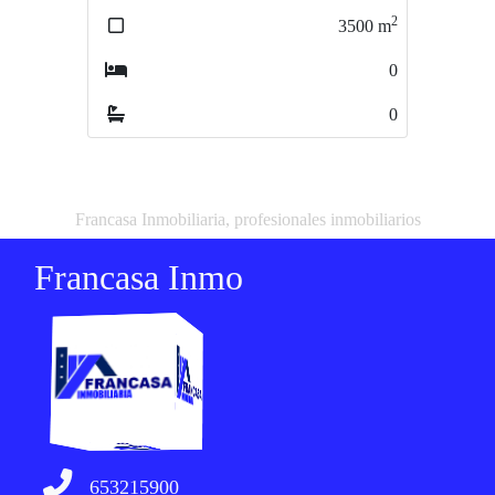
2
3500
m
0
0
Francasa Inmobiliaria, profesionales inmobiliarios
Francasa Inmo
653215900