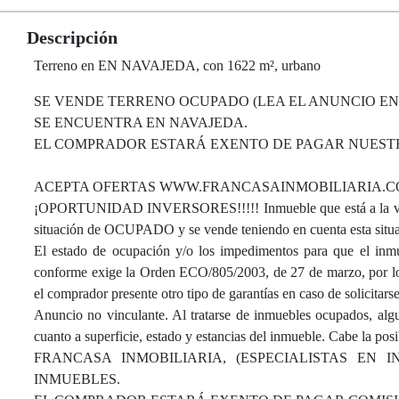
Descripción
Terreno en EN NAVAJEDA, con 1622 m², urbano
SE VENDE TERRENO OCUPADO (LEA EL ANUNCIO ENTE
SE ENCUENTRA EN NAVAJEDA.
EL COMPRADOR ESTARÁ EXENTO DE PAGAR NUESTRO
ACEPTA OFERTAS WWW.FRANCASAINMOBILIARIA.
¡OPORTUNIDAD INVERSORES!!!!! Inmueble que está a la venta
situación de OCUPADO y se vende teniendo en cuenta esta situa
El estado de ocupación y/o los impedimentos para que el inmue
conforme exige la Orden ECO/805/2003, de 27 de marzo, por lo q
el comprador presente otro tipo de garantías en caso de solicitars
Anuncio no vinculante. Al tratarse de inmuebles ocupados, alg
cuanto a superficie, estado y estancias del inmueble. Cabe la pos
FRANCASA INMOBILIARIA, (ESPECIALISTAS EN 
INMUEBLES.