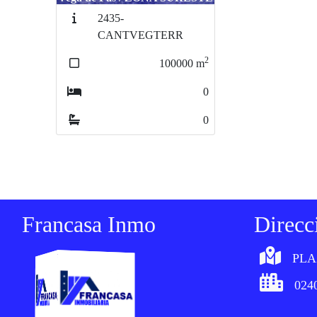
2435-
CANTVEGTERR
2
100000
m
0
0
Francasa Inmo
Direcc
PLA
0240