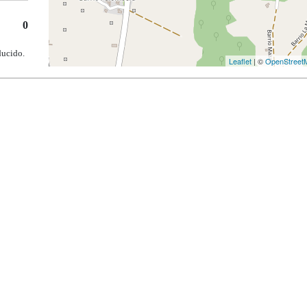
0
ducido.
Leaflet
| ©
OpenStreet