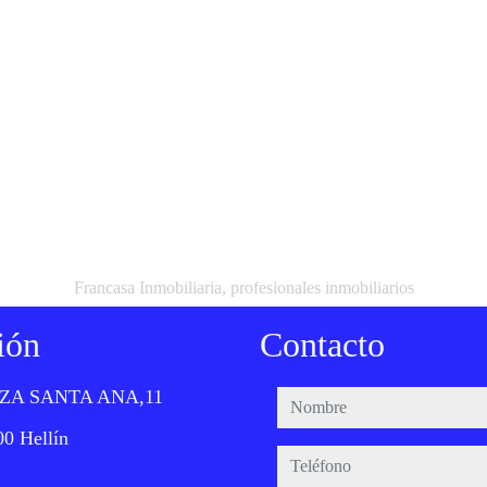
Francasa Inmobiliaria, profesionales inmobiliarios
ión
Contacto
ZA SANTA ANA,11
nombre
0 Hellín
teléfono