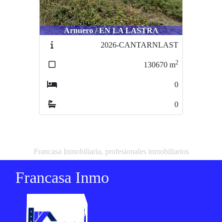
Arnuero / EN LA LASTRA
2026-CANTARNLAST
2
130670
m
0
0
Francasa Inmobiliaria, profesionales inmobiliarios
Francasa Inmo