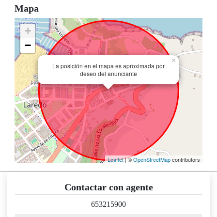
Mapa
+
−
×
La posición en el mapa es aproximada por
deseo del anunciante
Leaflet
| ©
OpenStreetMap
contributors
Contactar con agente
653215900