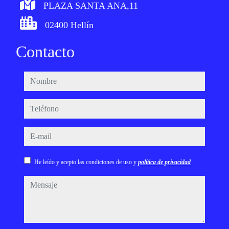
PLAZA SANTA ANA,11
02400 Hellín
Contacto
nombre
teléfono
e-mail
He leído y acepto las condiciones de uso y
política de privacidad
mensaje