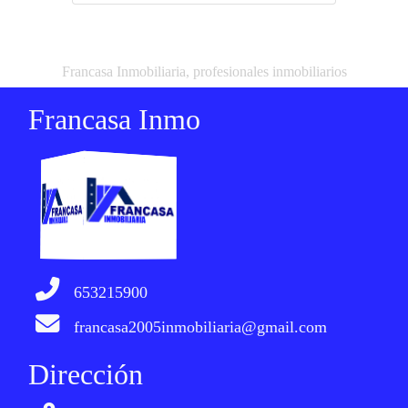
Francasa Inmobiliaria, profesionales inmobiliarios
Francasa Inmo
653215900
francasa2005inmobiliaria@gmail.com
Dirección