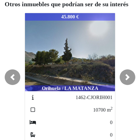
Otros inmuebles que podrían ser de su interés
1481-CJMORIH002
1481-CJMORIH002
1
45.800 €
42.000 €
Previous
Next
Orihuela / LA MATANZA
El Pinós / ENTRE PINOSO Y HELLIN
1462-CJORIH001
941-PINOS0001
2
2
10700
m
19000
m
0
0
0
0