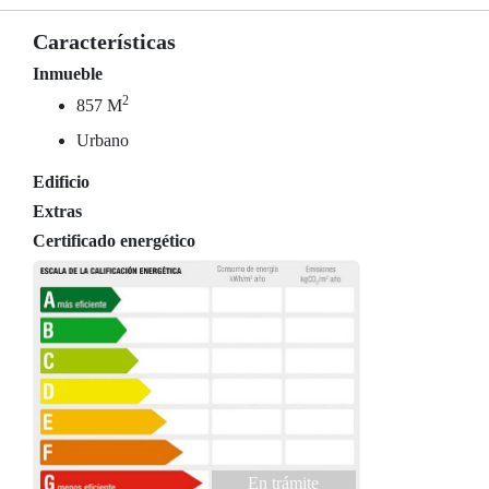
Características
Inmueble
2
857 M
Urbano
Edificio
Extras
Certificado energético
En trámite