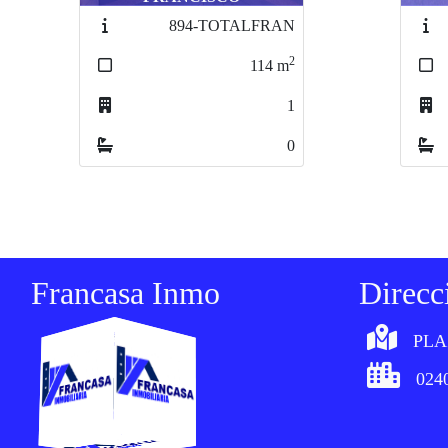
1523-TOBURAL
2
650
m
2
0
Francasa Inmo
Direcc
PLA
0240