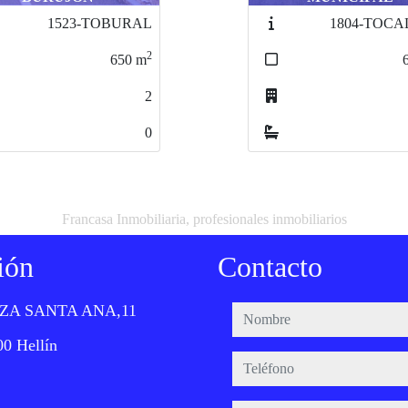
1804-TOCALZNV
1560-TONOB
2
603
m
1
0
Francasa Inmobiliaria, profesionales inmobiliarios
ión
Contacto
ZA SANTA ANA,11
nombre
0 Hellín
teléfono