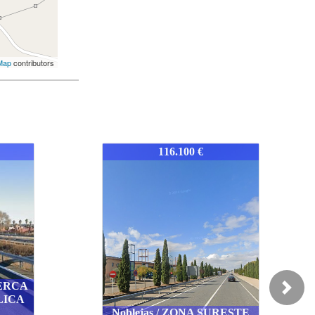
Map
contributors
1559-TONOBVILL
116.000 €
Quintanar de la Orden /
Next
CERCA DE LA PLAZUELA
RESTE
DE SAN ANTÓN