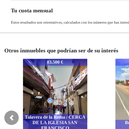
Tu cuota mensual
Estos resultados son orientativos, calculados con los números que has intro
Otros inmuebles que podrían ser de su interés
1559-TONOBVILL
1559
123.100 €
Calz
Previous
Burujón / AL SUR DE
DE 
BURUJÓN