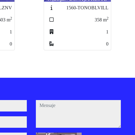
LVILL
2098-TOQUINMO
2
2
358
m
1068
m
1
0
0
0
mensaje