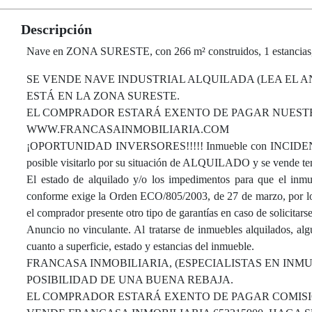
Descripción
Nave en ZONA SURESTE, con 266 m² construidos, 1 estancias,
SE VENDE NAVE INDUSTRIAL ALQUILADA (LEA EL AN
ESTÁ EN LA ZONA SURESTE.
EL COMPRADOR ESTARÁ EXENTO DE PAGAR NUESTRO
WWW.FRANCASAINMOBILIARIA.COM
¡OPORTUNIDAD INVERSORES!!!!! Inmueble con INCIDENCIA q
posible visitarlo por su situación de ALQUILADO y se vende ten
El estado de alquilado y/o los impedimentos para que el inmue
conforme exige la Orden ECO/805/2003, de 27 de marzo, por lo q
el comprador presente otro tipo de garantías en caso de solicitars
Anuncio no vinculante. Al tratarse de inmuebles alquilados, al
cuanto a superficie, estado y estancias del inmueble.
FRANCASA INMOBILIARIA, (ESPECIALISTAS EN INM
POSIBILIDAD DE UNA BUENA REBAJA.
EL COMPRADOR ESTARÁ EXENTO DE PAGAR COMISI