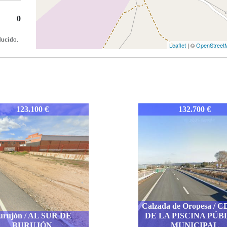
0
ducido.
Leaflet
| ©
OpenStreet
-TONOBVILL
1559-TONOBVILL
132.700 €
116.100 €
ada de Oropesa / CERCA
LA PISCINA PÚBLICA
MUNICIPAL
Noblejas / ZONA SU