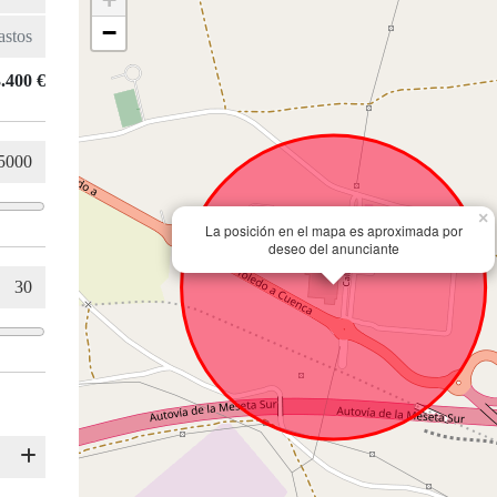
−
.400 €
×
La posición en el mapa es aproximada por
deseo del anunciante