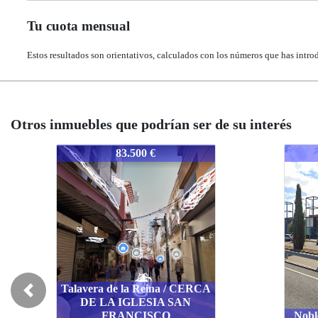
Tu cuota mensual
Estos resultados son orientativos, calculados con los números que has intro
Otros inmuebles que podrían ser de su interés
1560-TONOBLVILL
1560-TONOBLVILL
1560
1560
93.400 €
93.400 €
Previous
Bu
B
Noblejas / ZONA SURESTE
Noblejas / ZONA SURESTE