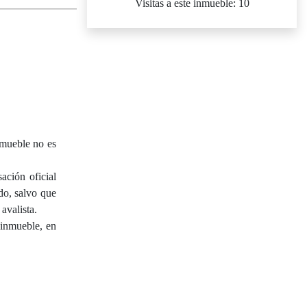
Visitas a este inmueble: 10
ueble no es
ación oficial
do, salvo que
avalista.
 inmueble, en