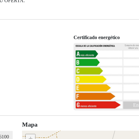
U OFERTA.
Certificado energético
En
Mapa
+