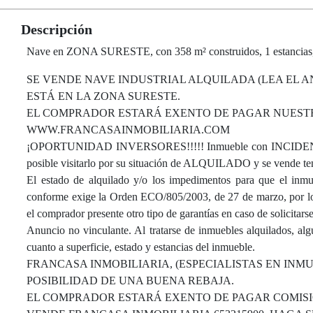
Descripción
Nave en ZONA SURESTE, con 358 m² construidos, 1 estancias,
SE VENDE NAVE INDUSTRIAL ALQUILADA (LEA EL AN
ESTÁ EN LA ZONA SURESTE.
EL COMPRADOR ESTARÁ EXENTO DE PAGAR NUESTRO
WWW.FRANCASAINMOBILIARIA.COM
¡OPORTUNIDAD INVERSORES!!!!! Inmueble con INCIDENCIA q
posible visitarlo por su situación de ALQUILADO y se vende ten
El estado de alquilado y/o los impedimentos para que el inmue
conforme exige la Orden ECO/805/2003, de 27 de marzo, por lo q
el comprador presente otro tipo de garantías en caso de solicitars
Anuncio no vinculante. Al tratarse de inmuebles alquilados, al
cuanto a superficie, estado y estancias del inmueble.
FRANCASA INMOBILIARIA, (ESPECIALISTAS EN INM
POSIBILIDAD DE UNA BUENA REBAJA.
EL COMPRADOR ESTARÁ EXENTO DE PAGAR COMISI