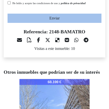
He leído y acepto las condiciones de uso y
política de privacidad
Enviar
Referencia: 2148-BAMATRO
Visitas a este inmueble: 10
Otros inmuebles que podrían ser de su interés
148-BAMATRO
2148-BAMATRO
2148-B
60.100 €
134.500 €